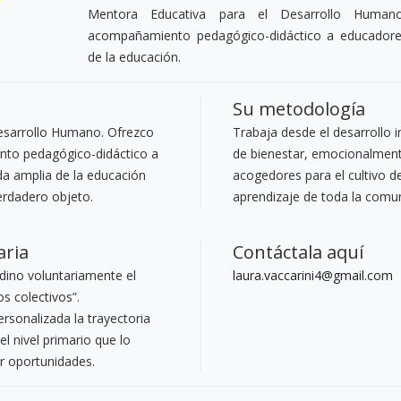
Mentora Educativa para el Desarrollo Humano
acompañamiento pedagógico-didáctico a educadore
de la educación.
Su metodología
esarrollo Humano. Ofrezco
Trabaja desde el desarrollo 
nto pedagógico-didáctico a
de bienestar, emocionalmente
a amplia de la educación
acogedores para el cultivo de 
erdadero objeto.
aprendizaje de toda la comu
aria
Contáctala aquí
dino voluntariamente el
laura.vaccarini4@gmail.com
os colectivos”.
onalizada la trayectoria
el nivel primario que lo
ar oportunidades.