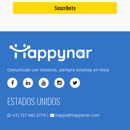
Suscríbete
Comunicate con nosotros, siempre estamos en linea
ESTADOS UNIDOS
+(1) 727 642 2719 |
happy@happynar.com