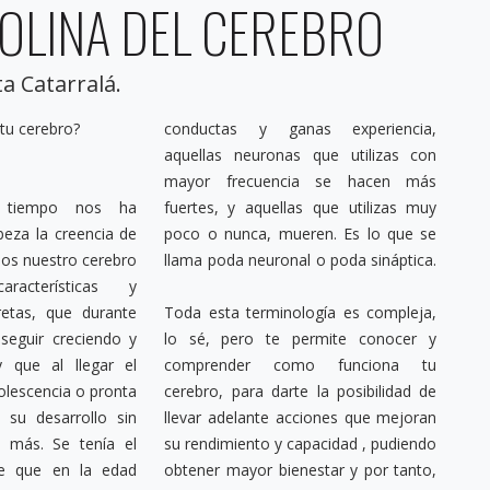
SOLINA DEL CEREBRO
a Catarralá.
 tu cerebro?
conductas y ganas experiencia,
aquellas neuronas que utilizas con
mayor frecuencia se hacen más
 tiempo nos ha
fuertes, y aquellas que utilizas muy
beza la creencia de
poco o nunca, mueren. Es lo que se
os nuestro cerebro
llama poda neuronal o poda sináptica.
racterísticas y
retas, que durante
Toda esta terminología es compleja,
seguir creciendo y
lo sé, pero te permite conocer y
y que al llegar el
comprender como funciona tu
lescencia o pronta
cerebro, para darte la posibilidad de
 su desarrollo sin
llevar adelante acciones que mejoran
e tenía el
su rendimiento y capacidad , pudiendo
de que en la edad
obtener mayor bienestar y por tanto,