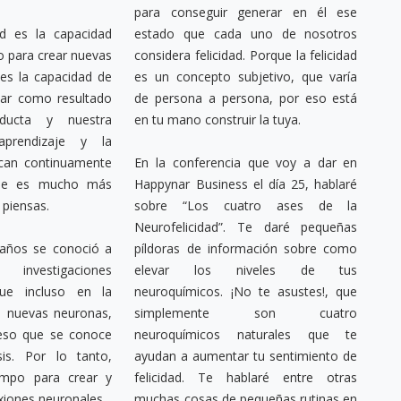
para conseguir generar en él ese
ad es la capacidad
estado que cada uno de nosotros
ro para crear nuevas
considera felicidad. Porque la felicidad
 es la capacidad de
es un concepto subjetivo, que varía
iar como resultado
de persona a persona, por eso está
ducta y nuestra
en tu mano construir la tuya.
 aprendizaje y la
ican continuamente
En la conferencia que voy a dar en
que es mucho más
Happynar Business el día 25, hablaré
 piensas.
sobre “Los cuatro ases de la
Neurofelicidad”. Te daré pequeñas
años se conoció a
píldoras de información sobre como
vestigaciones
elevar los niveles de tus
 que incluso en la
neuroquímicos. ¡No te asustes!, que
n nuevas neuronas,
simplemente son cuatro
ceso que se conoce
neuroquímicos naturales que te
is. Por lo tanto,
ayudan a aumentar tu sentimiento de
iempo para crear y
felicidad. Te hablaré entre otras
xiones neuronales.
muchas cosas de pequeñas rutinas en