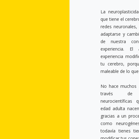
La neuroplasticid
que tiene el cereb
redes neuronales,
adaptarse y camb
de nuestra con
experiencia. El
experiencia modif
tu cerebro, por
maleable de lo que
No hace muchos 
través de in
neurocientíficas
edad adulta nace
gracias a un pro
como neurogénes
todavía tienes t
modificar tus cone