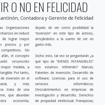
IR O NO EN FELICIDAD
antinón, Contadora y Gerente de Felicidad
as Organizaciones
mo posibilidad la
sfuerzos en reducir
te tipo de activos,
n de lograr mayor
a suerte de ser un
res precios y por
gasto más.
competitivos. Sin
 afán, el concepto
Dicho esto, tal vez se preguntarán ¿a
edó circunscrito
qué tipo de “BIENES INTANGIBLES”
 mayor medida, a
nos estamos refiriendo? Marcas;
tangible. Por tanto,
Patentes de invención; Desarrollo de
de inversión en el
software; Licencias para el uso de
sarial, y más
servicios informáticos;
 se trata de una
Descubrimientos en empresas de
yme, que abundan
investigación y desarrollo; Derechos
tra economía,
de propiedad intelectual; Franquicias;