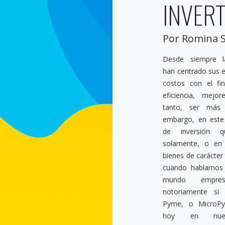
INVERT
Por Romina S
Desde siempre l
dejado de ver co
han centrado sus e
“inversión” en es
costos con el fi
arrojándolos a l
eficiencia, mejo
tanto, ser más 
embargo, en este
de inversión qu
solamente, o en
bienes de carácter 
cuando hablamos 
mundo empre
notoriamente si
Pyme, o MicroP
hoy en nues