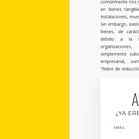
comúnmente nos re
en bienes tangibl
Instalaciones, mueb
Sin embargo, exist
bienes, de caráct
debido a la u
organizaciones
simplemente subs
empresarial, su
“fiebre de reducci
A
¿YA ER