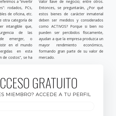
ferimos a “invertir
Valor llave de negocio; entre otros.
es”: rodados, PCs,
Entonces, se preguntarán, ¿Por qué
les de oficina, etc.
estos bienes de carácter inmaterial
e otra categoría de
deben ser medidos y considerados
er intangible que,
como ACTIVOS? Porque si bien no
rgencia de las
pueden ser percibidos físicamente,
, de emerger, o
ayudan a que la empresa produzca un
istir en el mundo
mayor rendimiento económico,
mergidas en esta
formando gran parte de su valor de
ón de costos”, se ha
mercado.
CCESO GRATUITO
ES MIEMBRO? ACCEDE A TU PERFIL