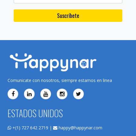
Suscríbete
Comunicate con nosotros, siempre estamos en linea
ESTADOS UNIDOS
+(1) 727 642 2719 |
happy@happynar.com