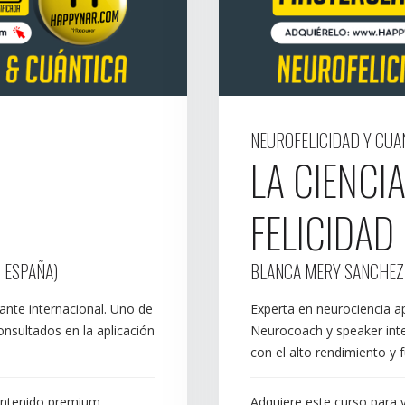
NEUROFELICIDAD Y CUA
LA CIENCIA
O
FELICIDAD
 ESPAÑA)
BLANCA MERY SANCHEZ
iante internacional. Uno de
Experta en neurociencia apl
nsultados en la aplicación
Neurocoach y speaker int
con el alto rendimiento y
contenido premium
Adquiere este curso para 