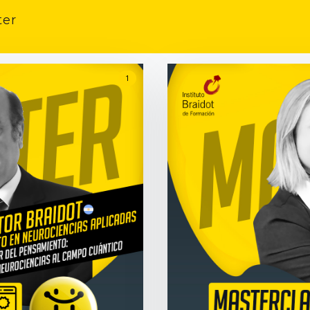
ter
1