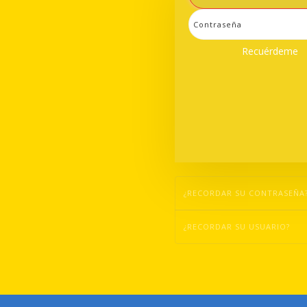
Recuérdeme
¿RECORDAR SU CONTRASEÑA
¿RECORDAR SU USUARIO?